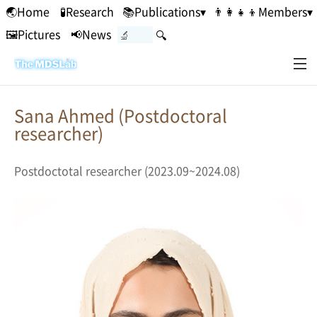
본문 바로가기
🌏Home
🧪Research
📚Publications▾
👨‍👩‍👧‍👦Members▾
🖼Pictures
📢News
🔍
Sana Ahmed (Postdoctoral
researcher)
Postdoctotal researcher (2023.09~2024.08)