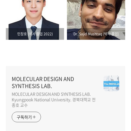
민창호 (석사 졸업 2022)
Dr. Sajid Mushtaq (박사 졸업)
MOLECULAR DESIGN AND
SYNTHESIS LAB.
MOLECULAR DESIGN AND SYNTHESIS LAB.
Kyungpook National University. 경북대학교 전
종호 교수
구독하기