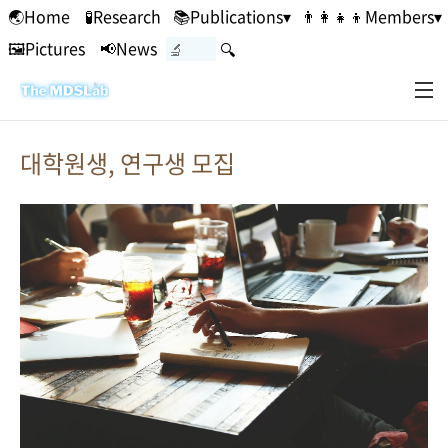
본문 바로가기
🌏Home
🧪Research
📚Publications▾
👨‍👩‍👧‍👦Members▾
🖼Pictures
📢News
🔍
대학원생, 연구생 모집